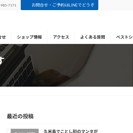
お問合せ・ご予約はLINEでどうぞ
-985-7171
合せ
ショップ情報
アクセス
よくある質問
ベストシ
す
最近の投稿
久米島でことし初のマンタが