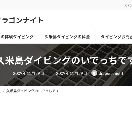
098
ドラゴンナイト
島の体験ダイビング
久米島ダイビングの料金
ダイビングお問
久米島ダイビングのいでっちで
最
2009年11月29日
2009年11月29日
dragonknight
終
更
新
日
と
久米島ダイビングのいでっちです
時
: