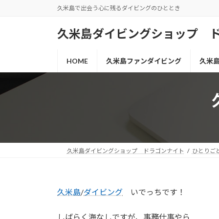
コ
ナ
久米島で出会う心に残るダイビングのひととき
ン
ビ
テ
ゲ
久米島ダイビングショップ 
ン
ー
ツ
シ
HOME
久米島ファンダイビング
久米
へ
ョ
ス
ン
キ
に
ッ
移
プ
動
久米島ダイビングショップ ドラゴンナイト
ひとりご
久米島
/
ダイビング
いでっちです！
しばらく海なしですが、事務仕事やら