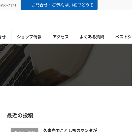
お問合せ・ご予約はLINEでどうぞ
-985-7171
合せ
ショップ情報
アクセス
よくある質問
ベストシ
最近の投稿
久米島でことし初のマンタが