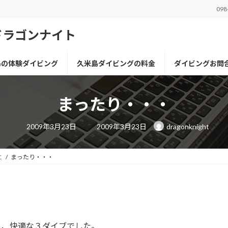
098
ドラゴンナイト
島の体験ダイビング
久米島ダイビングの料金
ダイビングお問
まったり・・・
最
2009年3月23日
2009年3月23日
dragonknight
終
更
新
日
と
まったり・・・
時
:
く、快適な３ダイブでした。