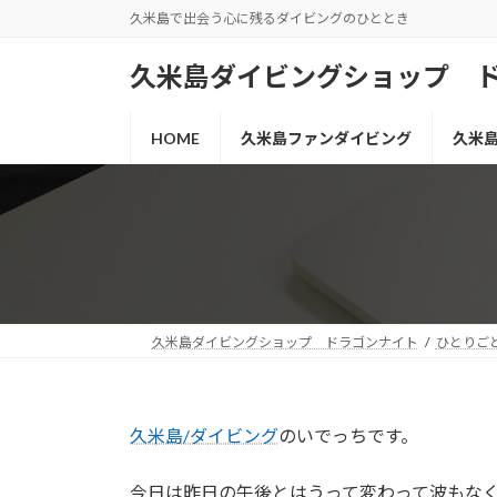
コ
ナ
久米島で出会う心に残るダイビングのひととき
ン
ビ
テ
ゲ
久米島ダイビングショップ 
ン
ー
ツ
シ
HOME
久米島ファンダイビング
久米
へ
ョ
ス
ン
キ
に
ッ
移
プ
動
久米島ダイビングショップ ドラゴンナイト
ひとりご
久米島/ダイビング
のいでっちです。
今日は昨日の午後とはうって変わって波もな