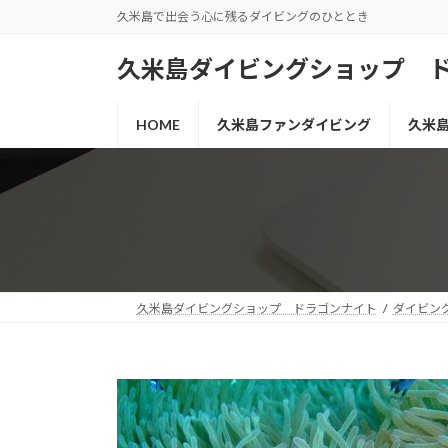
コ
ナ
久米島で出会う心に残るダイビングのひととき
ン
ビ
テ
ゲ
久米島ダイビングショップ 
ン
ー
ツ
シ
HOME
久米島ファンダイビング
久米
へ
ョ
ス
ン
キ
に
ッ
移
プ
動
久米島ダイビングショップ ドラゴンナイト
ダイビン