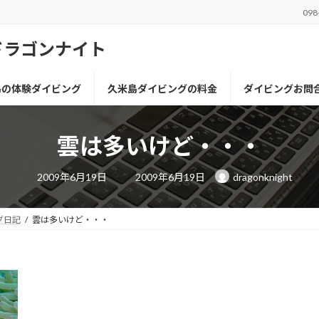
098
ドラゴンナイト
島の体験ダイビング
久米島ダイビングの料金
ダイビングお問
雲は多いけど・・・
最
2009年6月19日
2009年6月19日
dragonknight
終
更
新
日
グ日記
雲は多いけど・・・
時
: