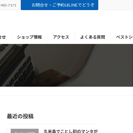
お問合せ・ご予約はLINEでどうぞ
-985-7171
合せ
ショップ情報
アクセス
よくある質問
ベストシ
最近の投稿
久米島でことし初のマンタが